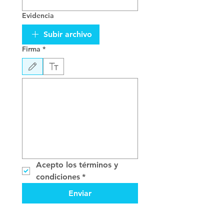
Evidencia
Subir archivo
Firma
*
Zeichenmodus ausgewählt. Zum Zeichnen ist eine Maus oder ein Tastaturfeld erforderlich.
Acepto los términos y 
condiciones
*
Enviar